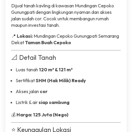
Dijual tanah kavling di kawasan Mundingan Cepoko
Gunungpati dengan lingkungan nyaman dan akses
jalan sudah cor. Cocok untuk membangun rumah
maupun investasi tanah.
📍
Lokasi:
Mundingan Cepoko Gunungpati Semarang
Dekat
Taman Buah Cepoko
📐 Detail Tanah
Luas tanah
120 m² & 121 m²
Sertifikat
SHM (Hak Milik) Ready
Akses jalan
cor
Listrik & air
siap sambung
💰
Harga: 125 Juta (Nego)
⭐ Keunggulan Lokasi