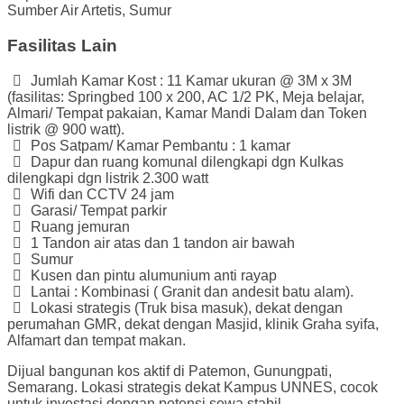
Sumber Air
Artetis, Sumur
Fasilitas Lain
Jumlah Kamar Kost : 11 Kamar ukuran @ 3M x 3M
(fasilitas: Springbed 100 x 200, AC 1/2 PK, Meja belajar,
Almari/ Tempat pakaian, Kamar Mandi Dalam dan Token
listrik @ 900 watt).
Pos Satpam/ Kamar Pembantu : 1 kamar
Dapur dan ruang komunal dilengkapi dgn Kulkas
dilengkapi dgn listrik 2.300 watt
Wifi dan CCTV 24 jam
Garasi/ Tempat parkir
⁠Ruang jemuran
⁠1 Tandon air atas dan 1 tandon air bawah
⁠Sumur
⁠Kusen dan pintu alumunium anti rayap
⁠Lantai : Kombinasi ( Granit dan andesit batu alam).
⁠Lokasi strategis (Truk bisa masuk), dekat dengan
perumahan GMR, dekat dengan Masjid, klinik Graha syifa,
Alfamart dan tempat makan.
Dijual bangunan kos aktif di Patemon, Gunungpati,
Semarang. Lokasi strategis dekat Kampus UNNES, cocok
untuk investasi dengan potensi sewa stabil.