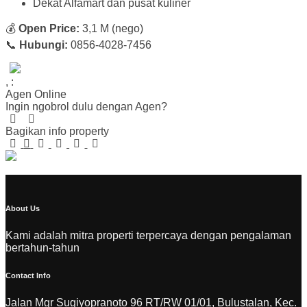
Dekat Alfamart dan pusat kuliner
💰
Open Price:
3,1 M (nego)
📞
Hubungi:
0856-4028-7456
,
:
Agen Online
Ingin ngobrol dulu dengan Agen?
Bagikan info property
About Us
Kami adalah mitra properti terpercaya dengan pengalaman
bertahun-tahun
Contact Info
Jalan Mgr Sugiyopranoto 96 RT/RW 01/01, Bulustalan, Kec.