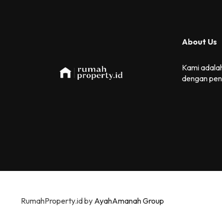
About Us
Kami adalah
dengan pen
RumahProperty.id by
AyahAmanah Group