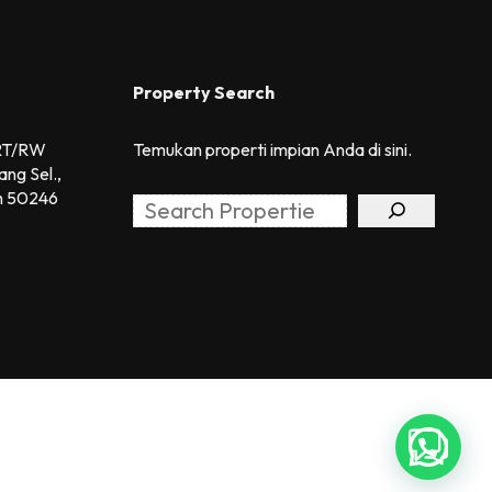
Property Search
 RT/RW
Temukan properti impian Anda di sini.
ang Sel.,
h 50246
Search