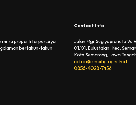
Contact Info
 mitra properti terpercaya
Jalan Mgr Sugiyopranoto 96
galaman bertahun-tahun
01/01, Bulustalan, Kec. Semar
Kota Semarang, Jawa Tenga
admin@rumahproperty.id
0856-4028-7456