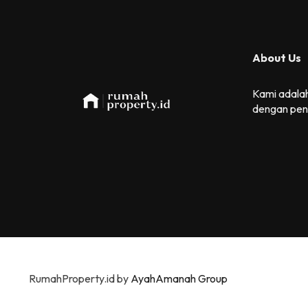
About Us
Kami adalah
dengan pen
RumahProperty.id by
AyahAmanah Group