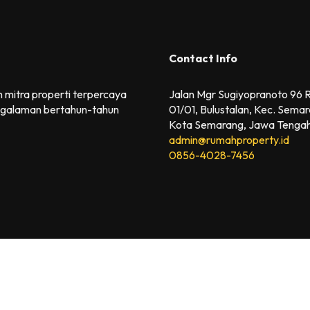
Contact Info
 mitra properti terpercaya
Jalan Mgr Sugiyopranoto 96
galaman bertahun-tahun
01/01, Bulustalan, Kec. Semar
Kota Semarang, Jawa Tenga
admin@rumahproperty.id
0856-4028-7456