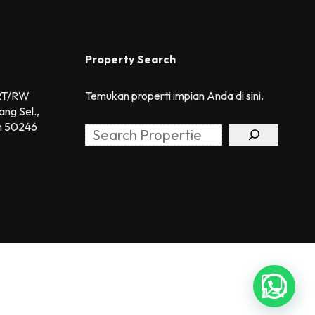
Property Search
 RT/RW
Temukan properti impian Anda di sini.
ang Sel.,
h 50246
Search