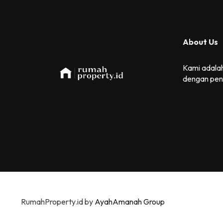
About Us
Kami adalah
dengan pen
RumahProperty.id by
AyahAmanah Group