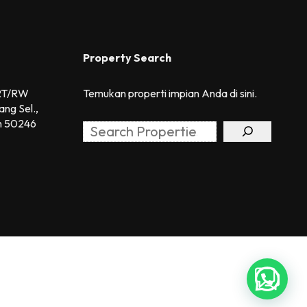
Property Search
 RT/RW
Temukan properti impian Anda di sini.
ang Sel.,
h 50246
Search