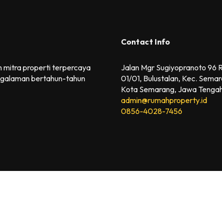
Contact Info
 mitra properti terpercaya
Jalan Mgr Sugiyopranoto 96
galaman bertahun-tahun
01/01, Bulustalan, Kec. Semar
Kota Semarang, Jawa Tenga
admin@rumahproperty.id
0856-4028-7456