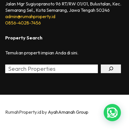
Jalan Mgr Sugiyopranoto 96 RT/RW 01/01, Bulustalan, Kec.
Semarang Sel., Kota Semarang, Jawa Tengah 50246
admin@rumahproperty.id
0856-4028-7456
Property Search
Temukan properti impian Anda di sini.
Search
RumahProperty.id by
AyahAmanah Group