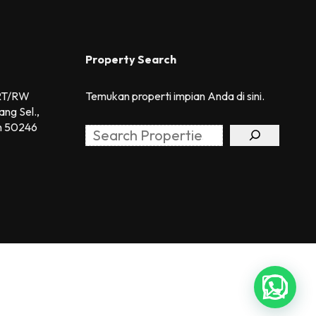
Property Search
 RT/RW
Temukan properti impian Anda di sini.
ang Sel.,
h 50246
Search