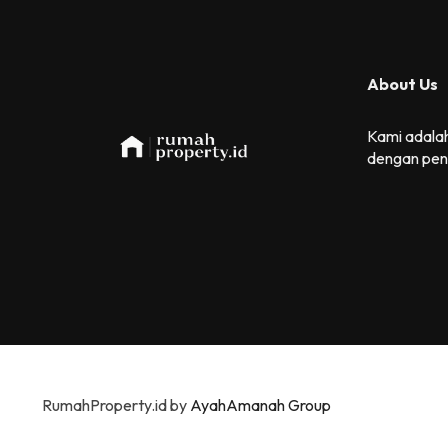
About Us
Kami adalah
dengan pen
RumahProperty.id by
AyahAmanah Group