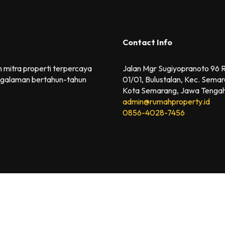
Contact Info
 mitra properti terpercaya
Jalan Mgr Sugiyopranoto 96
galaman bertahun-tahun
01/01, Bulustalan, Kec. Semar
Kota Semarang, Jawa Tenga
admin@rumahproperty.id
0856-4028-7456