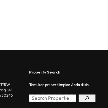
Property Search
 RT/RW
Temukan properti impian Anda di sini.
ang Sel.,
h 50246
Search