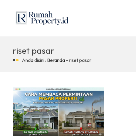
riset pasar
Anda disini :
Beranda
-
riset pasar