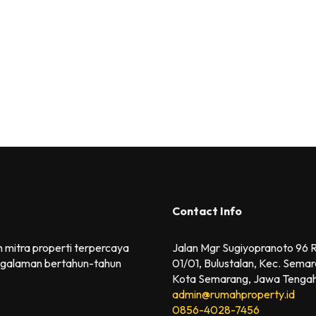
Contact Info
 mitra properti terpercaya
Jalan Mgr Sugiyopranoto 96
galaman bertahun-tahun
01/01, Bulustalan, Kec. Semar
Kota Semarang, Jawa Tenga
admin@rumahproperty.id
0856-4028-7456