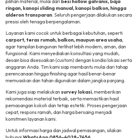
pilihan material, mulai dari
besi hollow galvanis, baja
ringan, kanopi sliding manual, kanopi balkon, hingga
alderon transparan
. Seluruh pengerjaan dilakukan secara
presisi oleh tenaga berpengalaman.
Layanan kami cocok untuk berbagai kebutuhan, seperti
carport, teras rumah, balkon, maupun area usaha
,
agar tampilan bangunan terlihat lebih modern, aman, dan
fungsional. Kami menyediakan konsultasi yang mudah,
desain bisa disesuaikan (custom) dengan kondisi lokasi serta
anggaran Anda. Tim kami siap membantu mulai dari tahap
perencanaan hingga finishing agar hasil benar-benar
memuaskan dan tahan digunakan dalam jangka panjang.
Kami juga siap melakukan
survey lokasi
, memberikan
rekomendasi material terbaik, serta memastikan hasil
pemasangan kokoh dan tetap estetik. Proses pengerjaan
cepat, respons ramah, dan harga bersaing menjadi
komitmen layanan kami.
Untuk informasi harga dan jadwal pemasangan, silakan
hubungi
WhatsApp 0856-4028-7456
.