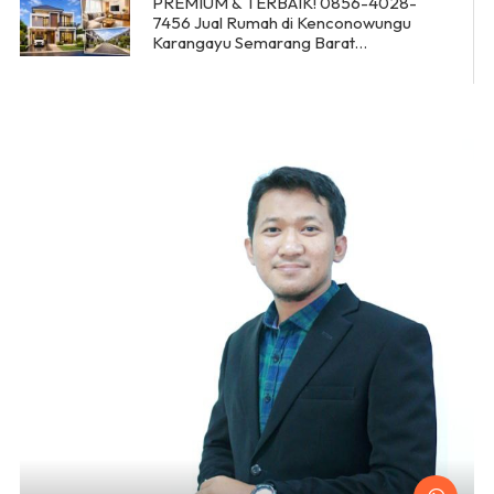
PREMIUM & TERBAIK! 0856-4028-
7456 Jual Rumah di Kenconowungu
Karangayu Semarang Barat
RumahProperty ID