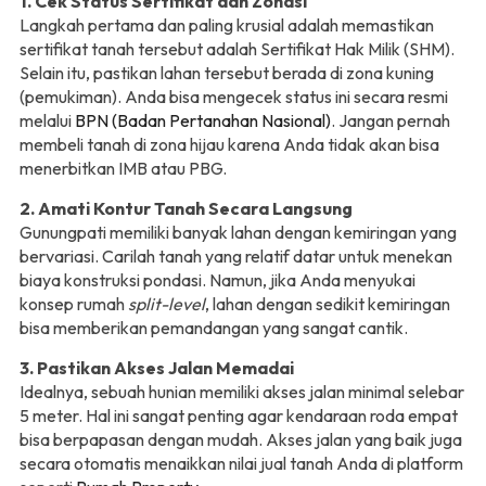
1. Cek Status Sertifikat dan Zonasi
Langkah pertama dan paling krusial adalah memastikan
sertifikat tanah tersebut adalah Sertifikat Hak Milik (SHM).
Selain itu, pastikan lahan tersebut berada di zona kuning
(pemukiman). Anda bisa mengecek status ini secara resmi
melalui
BPN (Badan Pertanahan Nasional)
. Jangan pernah
membeli tanah di zona hijau karena Anda tidak akan bisa
menerbitkan IMB atau PBG.
2. Amati Kontur Tanah Secara Langsung
Gunungpati memiliki banyak lahan dengan kemiringan yang
bervariasi. Carilah tanah yang relatif datar untuk menekan
biaya konstruksi pondasi. Namun, jika Anda menyukai
konsep rumah
split-level
, lahan dengan sedikit kemiringan
bisa memberikan pemandangan yang sangat cantik.
3. Pastikan Akses Jalan Memadai
Idealnya, sebuah hunian memiliki akses jalan minimal selebar
5 meter. Hal ini sangat penting agar kendaraan roda empat
bisa berpapasan dengan mudah. Akses jalan yang baik juga
secara otomatis menaikkan nilai jual tanah Anda di platform