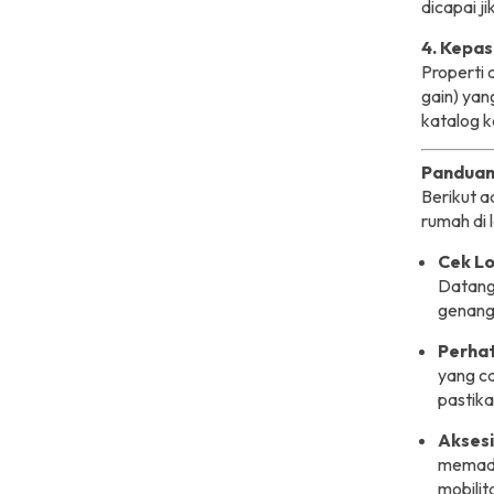
dicapai j
4. Kepas
Properti d
gain) yan
katalog k
Panduan
Berikut a
rumah di 
Cek Lo
Datangl
genanga
Perhat
yang c
pastika
Aksesi
memada
mobilit