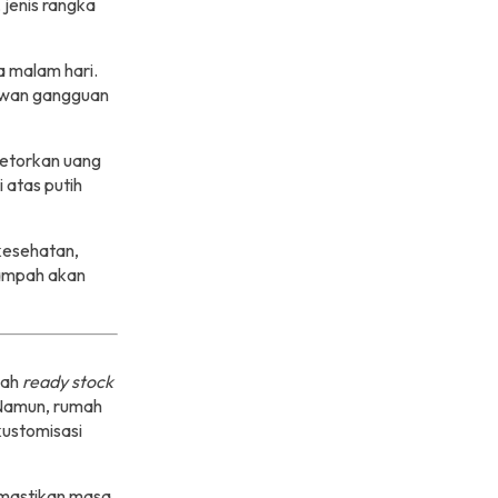
 jenis rangka
a malam hari.
rawan gangguan
etorkan uang
 atas putih
 kesehatan,
sampah akan
ah
ready stock
 Namun, rumah
ustomisasi
mastikan masa