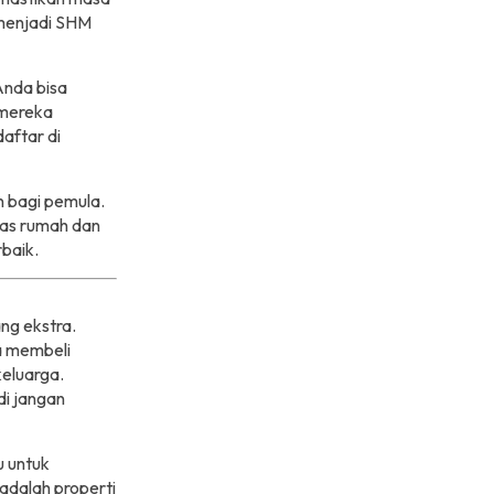
 menjadi SHM
nda bisa
 mereka
aftar di
 bagi pemula.
tas rumah dan
baik.
g ekstra.
a membeli
keluarga.
di jangan
u untuk
adalah properti