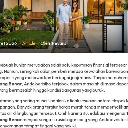
ret 2026
Article
Oleh :Revans
ebuah hunian merupakan salah satu keputusan finansial terbesar
. Namun, sering kali calon pembeli merasa kewalahan karena ban
 properti yang menawarkan berbagai janji manis. Tanpa memaham
ang Benar
, Anda berisiko terjebak dalam masalah di masa depan,
 yang bermasalah hingga kondisi bangunan yang buruk.
tama yang sering muncul adalah ketidaksesuaian antara ekspekt
lapangan. Banyak orang tergiur harga murah tanpa memperhatikan 
itas air di lingkungan tersebut. Oleh karena itu, edukasi mengenai
ang Benar
menjadi sangat krusial agar uang yang Anda investas
enyamanan tempat tinggal yang hakiki.