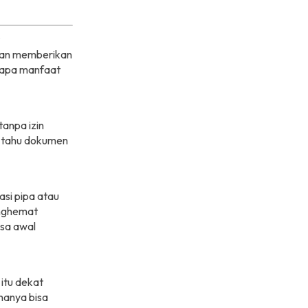
kan memberikan
rapa manfaat
anpa izin
 tahu dokumen
asi pipa atau
enghemat
asa awal
itu dekat
hanya bisa