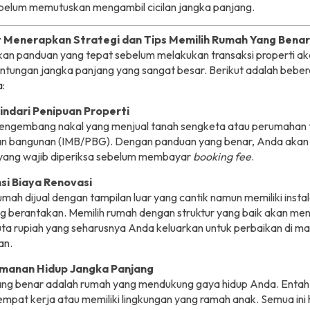
belum memutuskan mengambil cicilan jangka panjang.
 Menerapkan Strategi dan Tips Memilih Rumah Yang Benar
an panduan yang tepat sebelum melakukan transaksi properti a
ntungan jangka panjang yang sangat besar. Berikut adalah bebe
:
indari Penipuan Properti
engembang nakal yang menjual tanah sengketa atau perumahan t
an bangunan (IMB/PBG). Dengan panduan yang benar, Anda akan
 yang wajib diperiksa sebelum membayar
booking fee
.
ensi Biaya Renovasi
mah dijual dengan tampilan luar yang cantik namun memiliki instal
ng berantakan. Memilih rumah dengan struktur yang baik akan m
uta rupiah yang seharusnya Anda keluarkan untuk perbaikan di m
an.
amanan Hidup Jangka Panjang
ng benar adalah rumah yang mendukung gaya hidup Anda. Entah 
mpat kerja atau memiliki lingkungan yang ramah anak. Semua ini 