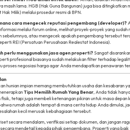
ya masih lama. HGB (Hak Guna Bangunan) juga bisa ditingkatkan
t Hak Milik) melalui prosedur resmi di BPN.
imana cara mengecek reputasi pengembang (developer)?
A
nformasi melalui forum online, melihat proyek-proyek yang sudah
an sebelumnya, atau mengecek apakah pengembang tersebut terd
seperti REI (Persatuan Perusahaan Realestat Indonesia).
h perlu menggunakan jasa agen properti?
Sangat disarankan
erti profesional biasanya sudah melakukan filter terhadap legali
 proses negosiasi harga agar Anda mendapatkan penawaran ter
lan
n hunian impian memang membutuhkan usaha dan kesabaran yan
menerapkan
Tips Memilih Rumah Yang Benar
, Anda tidak hany
fisik, tetapi juga membeli ketenangan pikiran untuk masa depan 
bahwa rumah adalah tempat di mana cerita hidup Anda dimulai, ja
esalahan kecil merusak kebahagiaan tersebut.
iset secara mendalam, verifikasi setiap dokumen, dan jangan rag
secara mendetail kepada pihak pengembang. Properti yang baik 