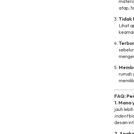
materia
atap, h
Tidak 
Lihat a
keama
Terbu
sebelum
mengen
Membel
rumah 
memilik
FAQ: Pe
1. Mana 
jauh lebi
indent
bi
desain int
2. Apaka