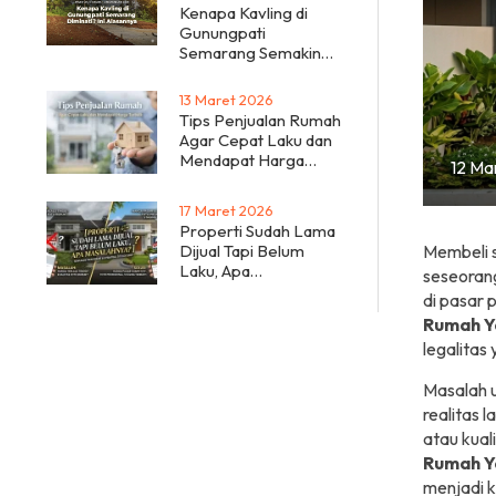
Kenapa Kavling di
Gunungpati
Semarang Semakin
Diminati? Ini
Alasannya
13 Maret 2026
Tips Penjualan Rumah
Agar Cepat Laku dan
Mendapat Harga
12 Ma
Terbaik
17 Maret 2026
Properti Sudah Lama
Dijual Tapi Belum
Membeli s
Laku, Apa
seseorang
Masalahnya?
di pasar
Rumah Y
legalitas
Masalah u
realitas 
atau kual
Rumah Y
menjadi k