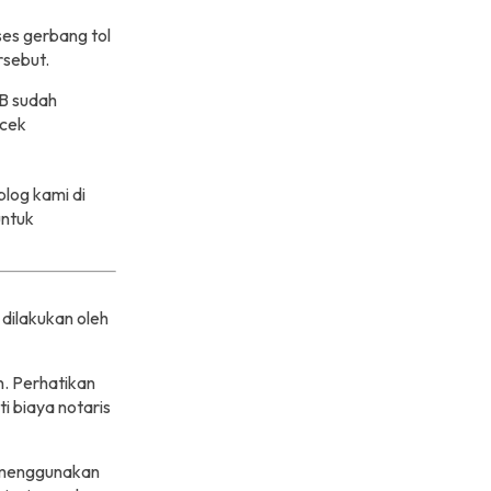
ses gerbang tol
rsebut.
BB sudah
icek
blog kami di
untuk
 dilakukan oleh
n. Perhatikan
i biaya notaris
 menggunakan