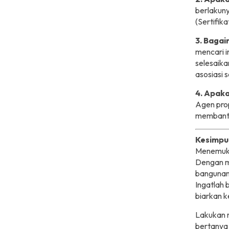
berlakun
(Sertifika
3. Baga
mencari i
selesaik
asosiasi 
4. Apaka
Agen prop
membantu
Kesimpu
Menemuka
Dengan 
bangunan 
Ingatlah 
biarkan k
Lakukan r
bertanya 