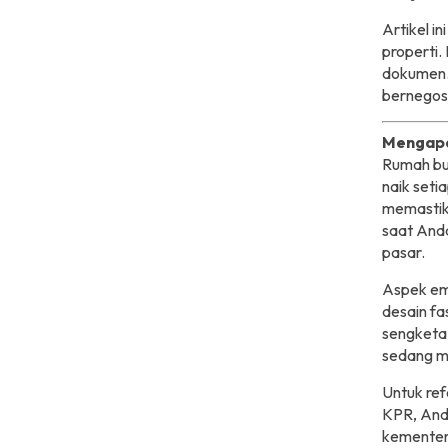
Artikel i
properti.
dokumen. 
bernegos
Mengapa
Rumah buk
naik set
memastika
saat Anda
pasar.
Aspek em
desain fa
sengketa 
sedang me
Untuk ref
KPR, Anda
kementer