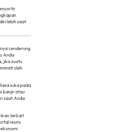
enyortir
engkapan
ri lebih saat
ainya cenderung
u Anda
, jika suatu
minati oleh
 Rasa suka pada
 banjir atau
an saat Anda
nkan terkait
rtal resmi
i ekonomi