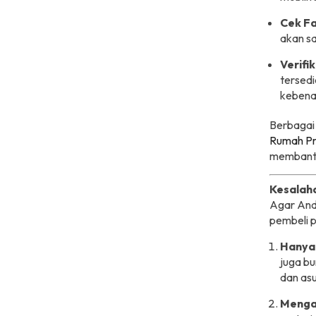
Cek Fa
akan s
Verifik
tersedi
kebena
Berbagai 
Rumah Pr
membantu
Kesalaha
Agar Anda
pembeli p
Hanya 
juga bu
dan asu
Mengab