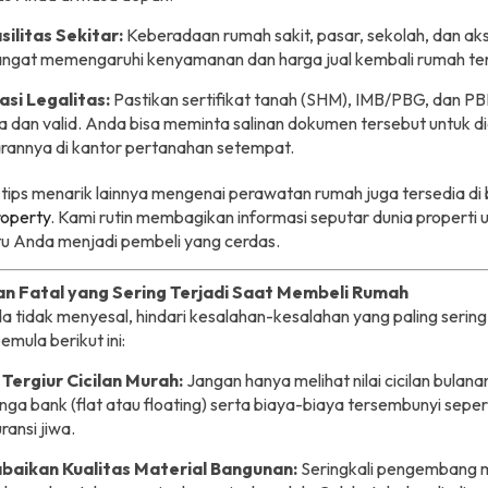
silitas Sekitar:
Keberadaan rumah sakit, pasar, sekolah, dan ak
angat memengaruhi kenyamanan dan harga jual kembali rumah te
asi Legalitas:
Pastikan sertifikat tanah (SHM), IMB/PBG, dan P
a dan valid. Anda bisa meminta salinan dokumen tersebut untuk d
rannya di kantor pertanahan setempat.
tips menarik lainnya mengenai perawatan rumah juga tersedia di 
operty
. Kami rutin membagikan informasi seputar dunia properti 
 Anda menjadi pembeli yang cerdas.
n Fatal yang Sering Terjadi Saat Membeli Rumah
 tidak menyesal, hindari kesalahan-kesalahan yang paling sering
emula berikut ini:
Tergiur Cicilan Murah:
Jangan hanya melihat nilai cicilan bulana
nga bank (flat atau floating) serta biaya-biaya tersembunyi sepert
ransi jiwa.
aikan Kualitas Material Bangunan:
Seringkali pengembang