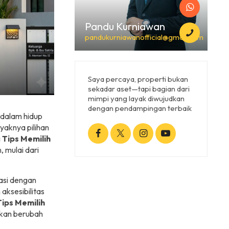
Pandu Kurniawan
pandukurniawanofficial@gmail.com
Saya percaya, properti bukan
sekadar aset—tapi bagian dari
mimpi yang layak diwujudkan
dengan pendampingan terbaik
 dalam hidup
yaknya pilihan
i
Tips Memilih
 mulai dari
asi dengan
aksesibilitas
Tips Memilih
ikan berubah