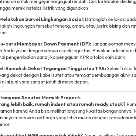
l murah untuk mengejar harga jual rendah. Cek ketebalan dinding,
ingga merek instalasi listrik yang digunakan.
Melakukan Survei Lingkungan Sosial:
Datanglah ke lokasi pad
pakah lingkungan tersebut tenang, aman, atau justru bising dan 
nan.
ru-buru Membayar Down Payment (DP):
Jangan pernah meny
 Anda yakin dengan semua aspek legalitas. Pastikan ada hitam di
ai pengembalian dana jika pengajuan KPR ditolak oleh bank.
i Rumah di Dekat Tegangan Tinggi atau TPA:
Selain faktor
yang dekat dengan kabel sutet atau tempat pembuangan akhir 
i nilai jual yang sangat jatuh di masa depan.
rtanyaan Seputar Memilih Properti
yang lebih baik, rumah indent atau rumah ready stock?
Rum
h aman karena Anda bisa melihat langsung kualitas bangunannya.
asanya menawarkan harga yang lebih murah dengan kemudahan k
erior.
h sertifikat HGB aman untuk dibeli?
Aman, asalkan Anda me