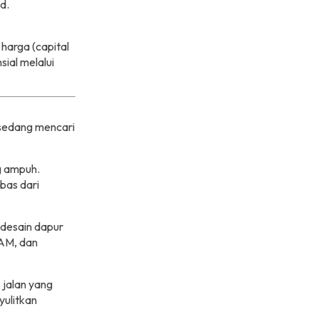
d.
 harga (capital
sial melalui
sedang mencari
ng ampuh.
bas dari
desain dapur
PAM, dan
 jalan yang
ulitkan