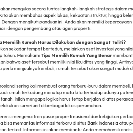
ni akan mengulas secara tuntas langkah-langkah strategis dalam m
 Kita akan membahas aspek lokasi, kekuatan struktur, hingga kel
Dengan mengikuti panduan ini, Anda akan memiliki kepercayaan di
iasi dengan pengembang atau agen properti.
 Memilih Rumah Harus Dilakukan dengan Sangat Teliti?
an sekadar tempat berteduh, melainkan aset investasi yang nil
iap tahun. Memahami
Tips Memilih Rumah Yang Benar
membant
n bahwa aset tersebut memiliki nilai likuiditas yang tinggi. Artinya
 perlu menjualnya kembali, rumah tersebut akan sangat mudah di
osional sering kali membuat orang terburu-buru dalam membeli.
sad rumah terkadang menutup mata kita terhadap adanya potensi
tanah. Inilah mengapa logika harus tetap berjalan di atas perasa
lakukan survei unit di berbagai lokasi perumahan.
erensi mengenai tren pasar properti nasional dan kebijakan perba
 bisa memantau informasi terbaru di situs
Bank Indonesia
atau po
ian terkait. Informasi ini akan membantu Anda memahami kondis