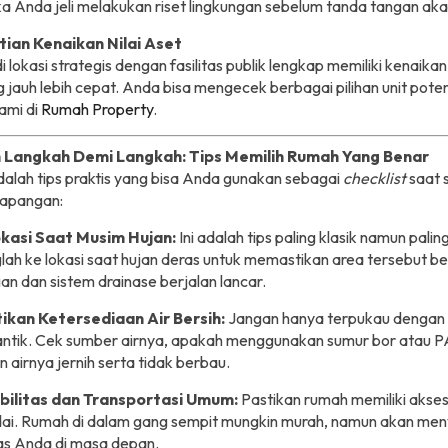
ika Anda jeli melakukan riset lingkungan sebelum tanda tangan aka
tian Kenaikan Nilai Aset
i lokasi strategis dengan fasilitas publik lengkap memiliki kenaikan
g jauh lebih cepat. Anda bisa mengecek berbagai pilihan unit poten
ami di
Rumah Property
.
 Langkah Demi Langkah: Tips Memilih Rumah Yang Benar
dalah tips praktis yang bisa Anda gunakan sebagai
checklist
saat 
lapangan:
kasi Saat Musim Hujan:
Ini adalah tips paling klasik namun pali
ah ke lokasi saat hujan deras untuk memastikan area tersebut be
n dan sistem drainase berjalan lancar.
ikan Ketersediaan Air Bersih:
Jangan hanya terpukau dengan 
antik. Cek sumber airnya, apakah menggunakan sumur bor atau 
n airnya jernih serta tidak berbau.
bilitas dan Transportasi Umum:
Pastikan rumah memiliki akses
i. Rumah di dalam gang sempit mungkin murah, namun akan meny
as Anda di masa depan.