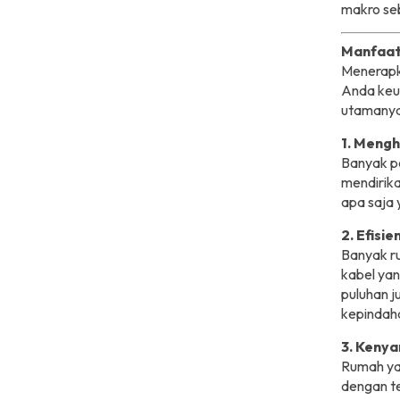
makro se
Manfaat
Menerapk
Anda keu
utamanya
1. Mengh
Banyak p
mendirik
apa saja
2. Efisi
Banyak ru
kabel ya
puluhan j
kepindah
3. Keny
Rumah ya
dengan te